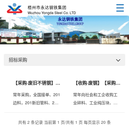
梧州市永达钢铁集团
Wuzhou Yongda Steel Co. LTD
招标采购
【采购·废旧不锈钢】 -
【收购·废钢】【采购废
2020-08-19
钢】 - 2020-08-19
常年采购，全国接单、201
常年向社会和工企收购工
边料，201新旧管料、201
业碎料、工业纯压块、剪
胶纸料、201混打料、304
料、生铁硬钢、破碎料等
边料、304胶纸料、304切
废钢，联系电话0774-
共有 2 条记录 当前第 1 页/共有 1 页 每页显示 20 条
好工业料……联系电话：
6042098 13725901252